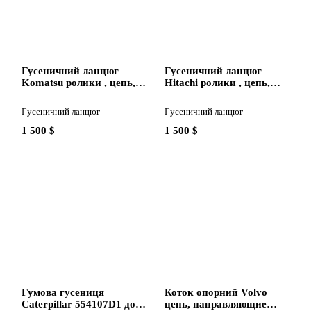
Гусеничний ланцюг
Гусеничний ланцюг
Komatsu ролики , цепь,
Hitachi ролики , цепь,
направляющие колеса до
направляющие колеса до
екскаватора Komatsu
екскаватора Hitachi
Гусеничний ланцюг
Гусеничний ланцюг
160,180,210,240,260,290,340
120,130,135,160,180,200,210,2
1 500 $
1 500 $
Гумова гусениця
Коток опорний Volvo
Caterpillar 554107D1 до
цепь, направляющие