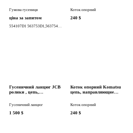
міні-екскаватора
колеса до екскаватора
Challenger 700
Volvo
Гумова гусениця
Коток опорний
160,180,210,240,260,290,340,3
ціна за запитом
240 $
554107D1 563753D1,563754D1,554092D1 ,563763D1, 554105D1,554107D1,554109D1,554108D1,
Гусеничний ланцюг JCB
Коток опорний Komatsu
ролики , цепь,
цепь, направляющие
направляющие колеса до
колеса до екскаватора
екскаватора JCB
Komatsu
Гусеничний ланцюг
Коток опорний
130,160,180,220,240,260,290,330
160,180,210,240,260,290,340
1 500 $
240 $