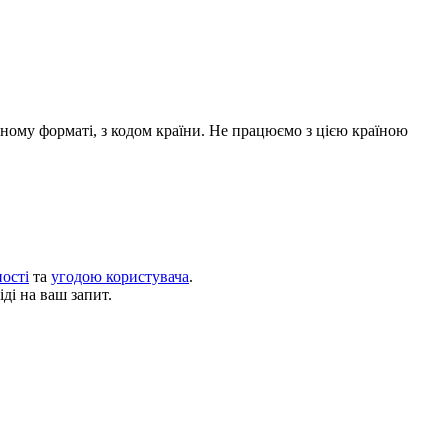
дному форматі, з кодом країни.
Не працюємо з цією країною
ості
та
угодою користувача
.
ді на ваш запит.