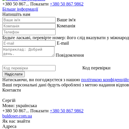
+380 50 867...
Показати
+380 50 867 9862
Більше інформації
Напишіть нам
Ваше ім'я
Компанія
Будьте ласкаві, перевірте номер: його слід вказувати у міжнаро
E-mail
Повідомлення
Код перевірки
Натискаючи, ви погоджуєтеся з нашою
політикою конфіденційн
Ваші персональні дані будуть оброблені з метою надання відпові
Контакти
Сергій
Мови:
українська
+380 50 867...
Показати
+380 50 867 9862
buldoser.com.ua
Як нас знайти
Адреса