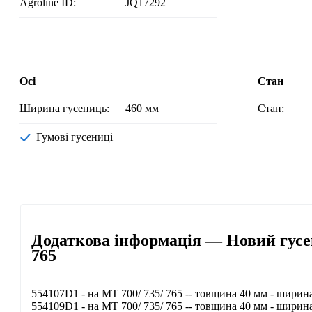
Agroline ID:
JQ17292
Осі
Стан
Ширина гусениць:
460 мм
Стан:
Гумові гусениці
Додаткова інформація — Новий гусе
765
554107D1 - на МТ 700/ 735/ 765 -- товщина 40 мм - ширина
554109D1 - на МТ 700/ 735/ 765 -- товщина 40 мм - ширин